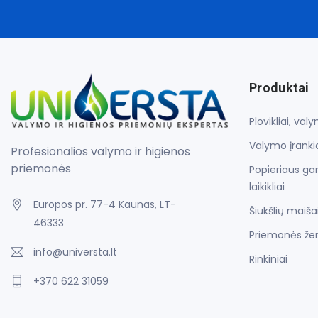
Produktai
Plovikliai, va
Valymo įrankia
Profesionalios valymo ir higienos
priemonės
Popieriaus gam
laikikliai
Europos pr. 77-4 Kaunas, LT-
Šiukšlių maiša
46333
Priemonės že
info@universta.lt
Rinkiniai
+370 622 31059