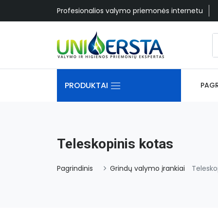
Profesionalios valymo priemonės internetu
PRODUKTAI
PAGR
Teleskopinis kotas
Pagrindinis
Grindų valymo įrankiai
Telesko