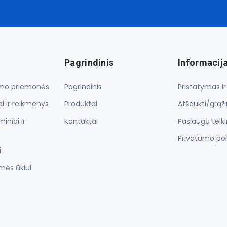
Pagrindinis
Informacij
lymo priemonės
Pagrindinis
Pristatymas i
i ir reikmenys
Produktai
Atšaukti/grąž
iniai ir
Kontaktai
Paslaugų teik
Privatumo pol
i
mės ūkiui