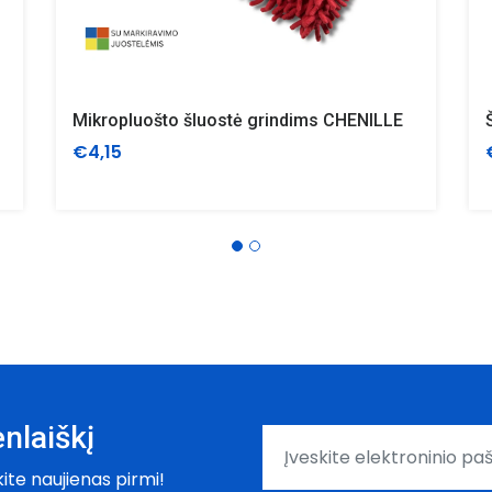
Mikropluošto šluostė grindims CHENILLE
€4,15
nlaiškį
kite naujienas pirmi!