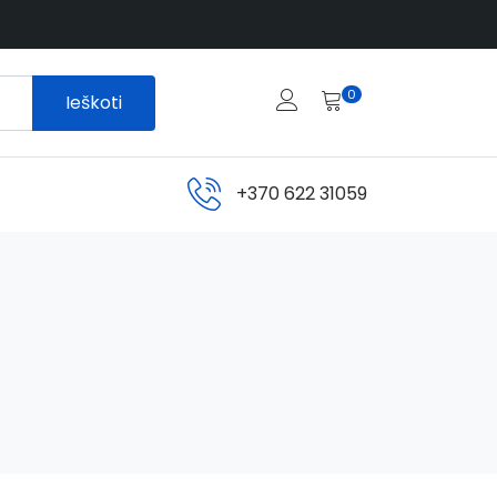
0
Ieškoti
+370 622 31059