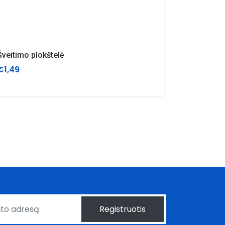
Šveitimo plokštelė
Kibiras "
€1,49
€26,80
Registruotis