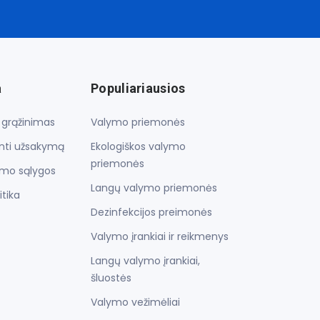
a
Populiariausios
r grąžinimas
Valymo priemonės
inti užsakymą
Ekologiškos valymo
priemonės
imo sąlygos
Langų valymo priemonės
itika
Dezinfekcijos preimonės
Valymo įrankiai ir reikmenys
Langų valymo įrankiai,
šluostės
Valymo vežimėliai