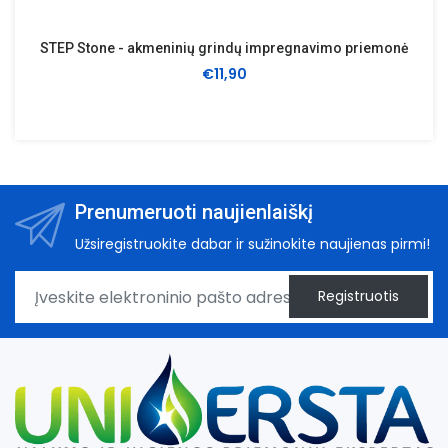
STEP Stone - akmeninių grindų impregnavimo priemonė
€11,90
Prenumeruoti naujienlaiškį
Užsiregistruokite dabar ir sužinokite naujienas pirmi!
Registruotis