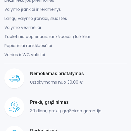
Dezinfekcijos preimonės
Valymo įrankiai ir reikmenys
Langų valymo įrankiai, šluostės
Valymo vežimėliai
Tualetinio popieriaus, rankšluosčių laikikliai
Popieriniai rankšluosčiai
Vonios ir WC valikliai
Nemokamas pristatymas
Užsakymams nuo 30,00 €
Prekių grąžinimas
30 dienų prekių grąžinimo garantija
Darbo laikas