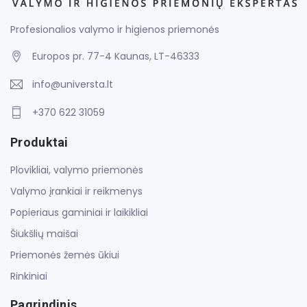
Profesionalios valymo ir higienos priemonės
Europos pr. 77-4 Kaunas, LT-46333
info@universta.lt
+370 622 31059
Produktai
Plovikliai, valymo priemonės
Valymo įrankiai ir reikmenys
Popieriaus gaminiai ir laikikliai
Šiukšlių maišai
Priemonės žemės ūkiui
Rinkiniai
Pagrindinis