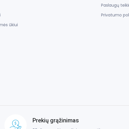
Paslaugų teik
i
Privatumo pol
mės ūkiui
Prekių grąžinimas