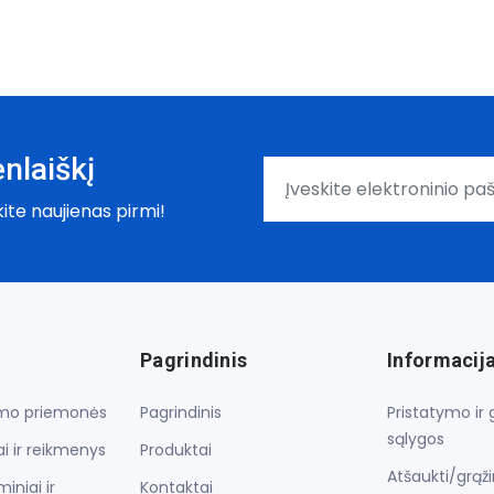
nlaiškį
kite naujienas pirmi!
Pagrindinis
Informacij
lymo priemonės
Pagrindinis
Pristatymo ir
sąlygos
i ir reikmenys
Produktai
Atšaukti/grąž
iniai ir
Kontaktai