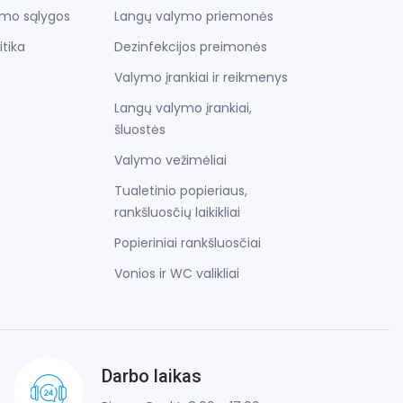
imo sąlygos
Langų valymo priemonės
itika
Dezinfekcijos preimonės
Valymo įrankiai ir reikmenys
Langų valymo įrankiai,
šluostės
Valymo vežimėliai
Tualetinio popieriaus,
rankšluosčių laikikliai
Popieriniai rankšluosčiai
Vonios ir WC valikliai
Darbo laikas