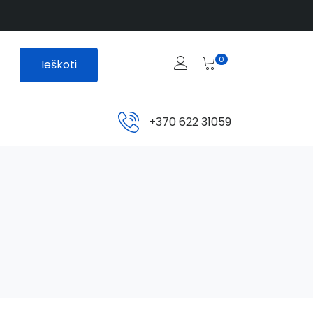
0
Ieškoti
+370 622 31059