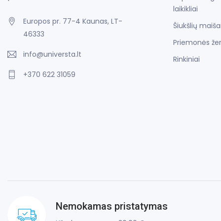
laikikliai
Europos pr. 77-4 Kaunas, LT-
Šiukšlių maiša
46333
Priemonės že
info@universta.lt
Rinkiniai
+370 622 31059
Nemokamas pristatymas