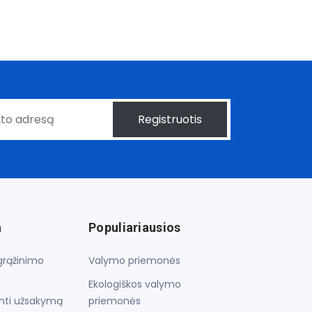
Registruotis
a
Populiariausios
 grąžinimo
Valymo priemonės
Ekologiškos valymo
inti užsakymą
priemonės