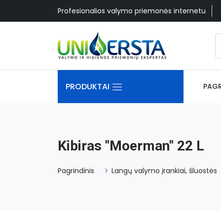
Profesionalios valymo priemonės internetu
PRODUKTAI
PAGR
Kibiras "Moerman" 22 L
Pagrindinis
Langų valymo įrankiai, šluostės