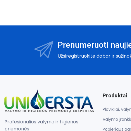
Prenumeruoti naujie
Užsiregistruokite dabar ir sužino
Produktai
Plovikliai, va
Valymo įrankia
Profesionalios valymo ir higienos
priemonės
Popieriaus gam