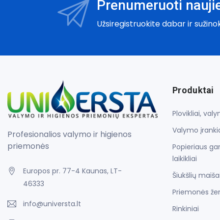
Prenumeruoti naujie
Užsiregistruokite dabar ir sužino
Produktai
Plovikliai, va
Valymo įrankia
Profesionalios valymo ir higienos
priemonės
Popieriaus gam
laikikliai
Europos pr. 77-4 Kaunas, LT-
Šiukšlių maiša
46333
Priemonės že
info@universta.lt
Rinkiniai