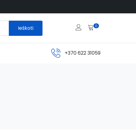
0
Ieškoti
+370 622 31059