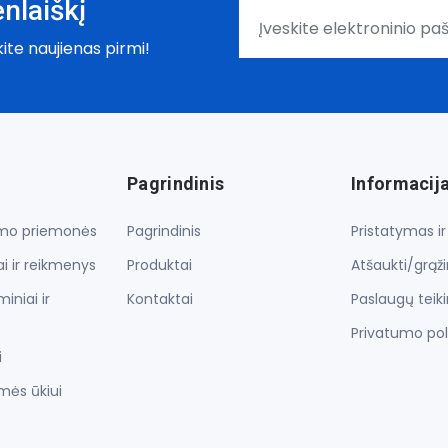
nlaiškį
kite naujienas pirmi!
Pagrindinis
Informacij
lymo priemonės
Pagrindinis
Pristatymas i
i ir reikmenys
Produktai
Atšaukti/grąž
iniai ir
Kontaktai
Paslaugų teik
Privatumo pol
i
mės ūkiui