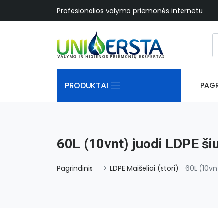
Profesionalios valymo priemonės internetu
PRODUKTAI
PAGR
60L (10vnt) juodi LDPE ši
Pagrindinis
LDPE Maišeliai (stori)
60L (10vnt