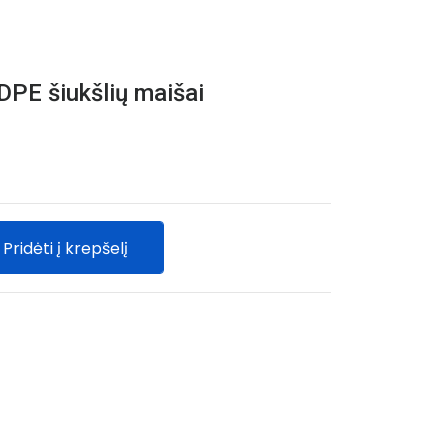
DPE šiukšlių maišai
Pridėti į krepšelį