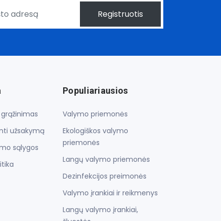
Registruotis
a
Populiariausios
r grąžinimas
Valymo priemonės
inti užsakymą
Ekologiškos valymo
priemonės
imo sąlygos
Langų valymo priemonės
itika
Dezinfekcijos preimonės
Valymo įrankiai ir reikmenys
Langų valymo įrankiai,