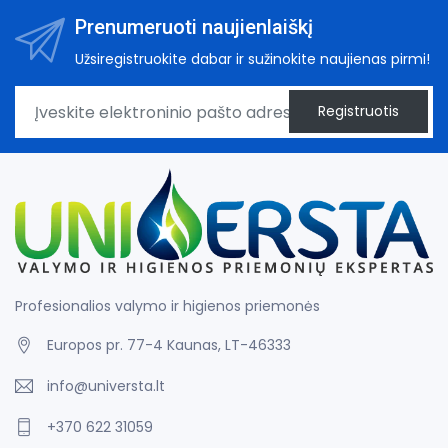
Prenumeruoti naujienlaiškį
Užsiregistruokite dabar ir sužinokite naujienas pirmi!
Registruotis
Profesionalios valymo ir higienos priemonės
Europos pr. 77-4 Kaunas, LT-46333
info@universta.lt
+370 622 31059