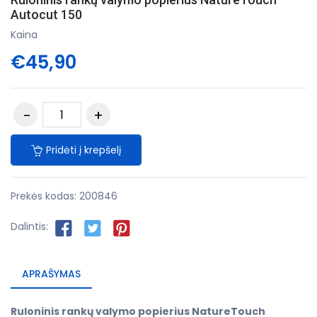
Autocut 150
Kaina
€45,90
Pridėti į krepšelį
Prekės kodas:
200846
Dalintis:
APRAŠYMAS
Ruloninis rankų valymo popierius NatureTouch