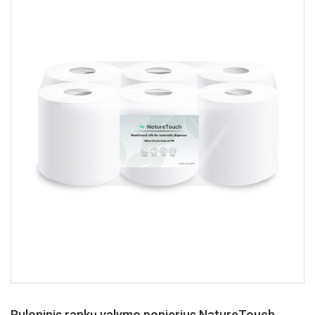
Ruloninis rankų valymo popierius NatureTouch