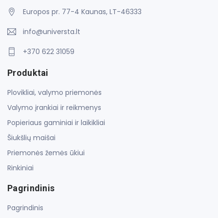
Europos pr. 77-4 Kaunas, LT-46333
info@universta.lt
+370 622 31059
Produktai
Plovikliai, valymo priemonės
Valymo įrankiai ir reikmenys
Popieriaus gaminiai ir laikikliai
Šiukšlių maišai
Priemonės žemės ūkiui
Rinkiniai
Pagrindinis
Pagrindinis