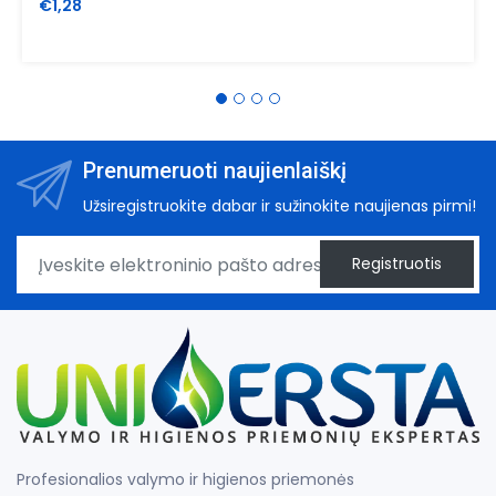
€1,28
Prenumeruoti naujienlaiškį
Užsiregistruokite dabar ir sužinokite naujienas pirmi!
Registruotis
Profesionalios valymo ir higienos priemonės