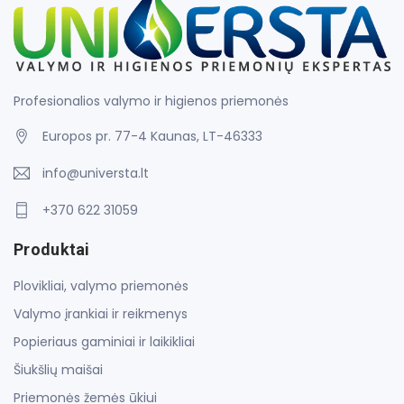
Profesionalios valymo ir higienos priemonės
Europos pr. 77-4 Kaunas, LT-46333
info@universta.lt
+370 622 31059
Produktai
Plovikliai, valymo priemonės
Valymo įrankiai ir reikmenys
Popieriaus gaminiai ir laikikliai
Šiukšlių maišai
Priemonės žemės ūkiui