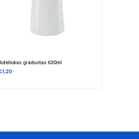
Buteliukas graduotas 630ml
Buteliuka
€1,20
€1,40