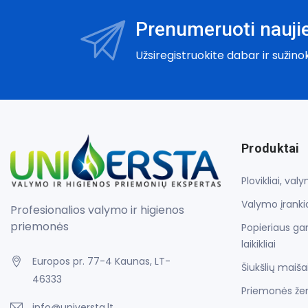
Prenumeruoti naujie
Užsiregistruokite dabar ir sužino
Produktai
Plovikliai, va
Valymo įrankia
Profesionalios valymo ir higienos
priemonės
Popieriaus gam
laikikliai
Europos pr. 77-4 Kaunas, LT-
Šiukšlių maiša
46333
Priemonės že
info@universta.lt