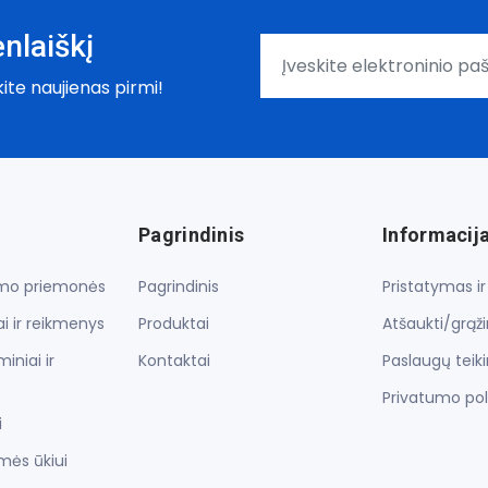
nlaiškį
kite naujienas pirmi!
Pagrindinis
Informacij
lymo priemonės
Pagrindinis
Pristatymas i
i ir reikmenys
Produktai
Atšaukti/grąž
iniai ir
Kontaktai
Paslaugų teik
Privatumo pol
i
mės ūkiui