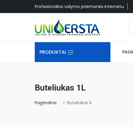
Profesionalios valymo priemonės internetu
PRODUKTAI
PAGR
Buteliukas 1L
Pagrindinis
Buteliukas 1L