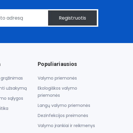
Registruotis
a
Populiariausios
r grąžinimas
Valymo priemonės
inti užsakymą
Ekologiškos valymo
priemonės
imo sąlygos
Langų valymo priemonės
itika
Dezinfekcijos preimonės
Valymo įrankiai ir reikmenys