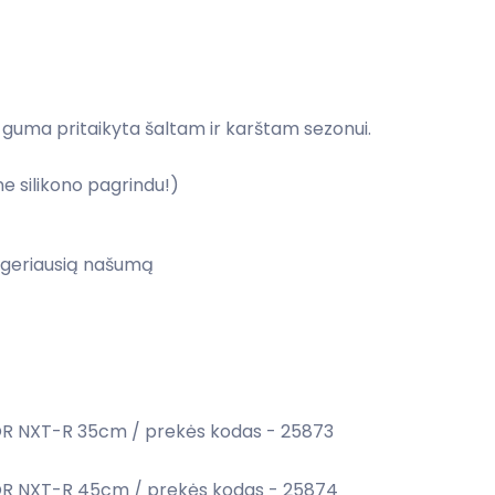
 guma pritaikyta šaltam ir karštam sezonui.
e silikono pagrindu!)
 geriausią našumą
 NXT-R 35cm / prekės kodas - 25873
 NXT-R 45cm / prekės kodas - 25874