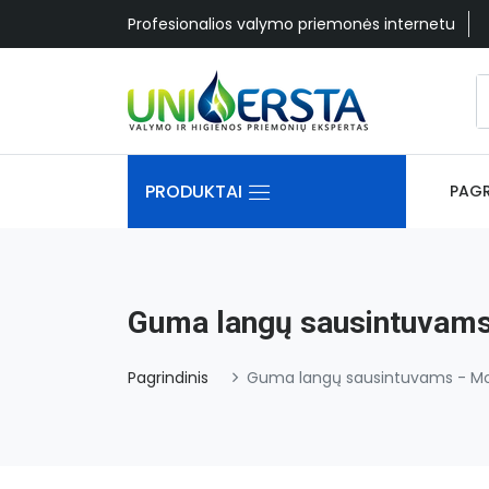
Profesionalios valymo priemonės internetu
PRODUKTAI
PAGR
Guma langų sausintuvams
Pagrindinis
Guma langų sausintuvams - Mo