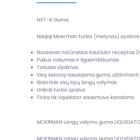
NXT-R Guma
Naujoji Moerman turkio (mėlynos) spalvos
Nuosavas natūralaus kaučiuko receptas (n
Puikus našumas ir ilgaamžiškumas
Tobulas slydimas
Visą sezoną naudojama guma, užtikrinanti
Išskirtinis visų tipų langų valymas
Unikali turkio spalva
Tinka tik Liquidator sausintuvo kanalams.
MOERMAN Langų valymo guma LIQUIDATOR
MOERMAN Langų valymo guma LIQUIDATOR