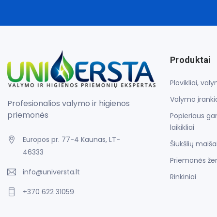
Produktai
Plovikliai, va
Valymo įrankia
Profesionalios valymo ir higienos
priemonės
Popieriaus gam
laikikliai
Europos pr. 77-4 Kaunas, LT-
Šiukšlių maiša
46333
Priemonės že
info@universta.lt
Rinkiniai
+370 622 31059