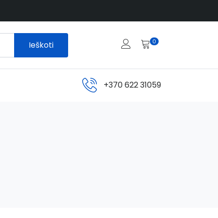
0
Ieškoti
+370 622 31059