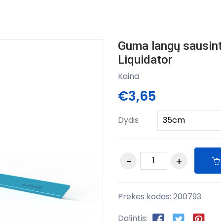
Guma langų sausi
Liquidator
Kaina
€3,65
Dydis
Prekės kodas:
200793
Dalintis: