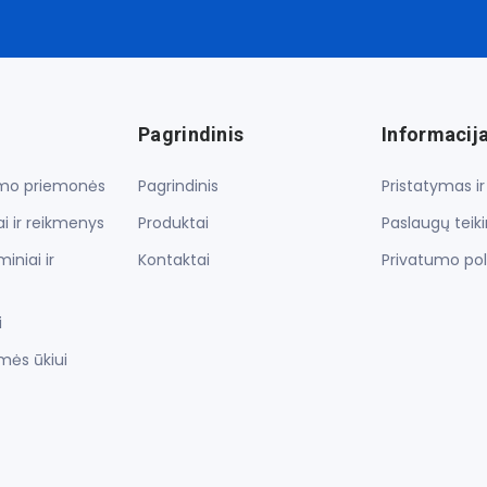
Pagrindinis
Informacij
lymo priemonės
Pagrindinis
Pristatymas i
i ir reikmenys
Produktai
Paslaugų teik
iniai ir
Kontaktai
Privatumo pol
i
mės ūkiui