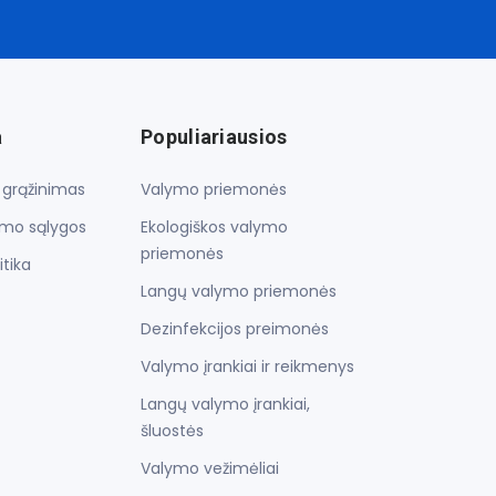
a
Populiariausios
r grąžinimas
Valymo priemonės
imo sąlygos
Ekologiškos valymo
priemonės
itika
Langų valymo priemonės
Dezinfekcijos preimonės
Valymo įrankiai ir reikmenys
Langų valymo įrankiai,
šluostės
Valymo vežimėliai