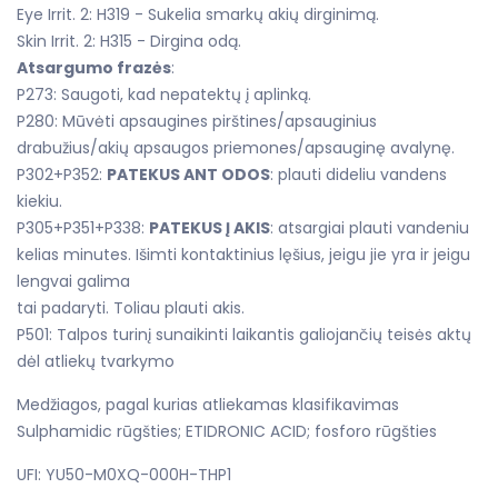
Eye Irrit. 2: H319 - Sukelia smarkų akių dirginimą.
Skin Irrit. 2: H315 - Dirgina odą.
Atsargumo frazės
:
P273: Saugoti, kad nepatektų į aplinką.
P280: Mūvėti apsaugines pirštines/apsauginius
drabužius/akių apsaugos priemones/apsauginę avalynę.
P302+P352:
PATEKUS ANT ODOS
: plauti dideliu vandens
kiekiu.
P305+P351+P338:
PATEKUS Į AKIS
: atsargiai plauti vandeniu
kelias minutes. Išimti kontaktinius lęšius, jeigu jie yra ir jeigu
lengvai galima
tai padaryti. Toliau plauti akis.
P501: Talpos turinį sunaikinti laikantis galiojančių teisės aktų
dėl atliekų tvarkymo
Medžiagos, pagal kurias atliekamas klasifikavimas
Sulphamidic rūgšties; ETIDRONIC ACID; fosforo rūgšties
UFI: YU50-M0XQ-000H-THP1