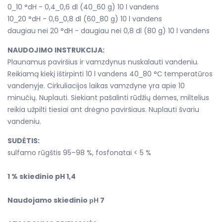
0⎯10 °dH - 0,4⎯0,6 dl (40⎯60 g) 10 l vandens
10⎯20 °dH - 0,6⎯0,8 dl (60⎯80 g) 10 l vandens
daugiau nei 20 °dH - daugiau nei 0,8 dl (80 g) 10 l vandens
NAUDOJIMO INSTRUKCIJA:
Plaunamus paviršius ir vamzdynus nuskalauti vandeniu.
Reikiamą kiekį ištirpinti 10 l vandens 40⎯80 °С temperatūros
vandenyje. Cirkuliacijos laikas vamzdyne yra apie 10
minučių. Nuplauti. Siekiant pašalinti rūdžių dėmes, miltelius
reikia užpilti tiesiai ant drėgno paviršiaus. Nuplauti švariu
vandeniu.
SUDĖTIS:
sulfamo rūgštis 95–98 %, fosfonatai < 5 %
1 % skiedinio pH 1,4
Naudojamo skiedinio рН 7