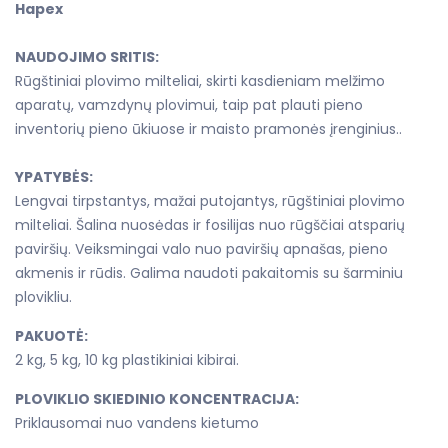
Hapex
NAUDOJIMO SRITIS:
Rūgštiniai plovimo milteliai, skirti kasdieniam melžimo
aparatų, vamzdynų plovimui, taip pat plauti pieno
inventorių pieno ūkiuose ir maisto pramonės įrenginius..
YPATYBĖS:
Lengvai tirpstantys, mažai putojantys, rūgštiniai plovimo
milteliai. Šalina nuosėdas ir fosilijas nuo rūgščiai atsparių
paviršių. Veiksmingai valo nuo paviršių apnašas, pieno
akmenis ir rūdis. Galima naudoti pakaitomis su šarminiu
plovikliu.
PAKUOTĖ:
2 kg, 5 kg, 10 kg plastikiniai kibirai.
PLOVIKLIO SKIEDINIO KONCENTRACIJA:
Priklausomai nuo vandens kietumo