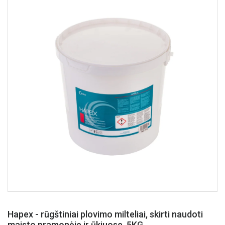
Hapex - rūgštiniai plovimo milteliai, skirti naudoti
maisto pramonėje ir ūkiuose, 5KG