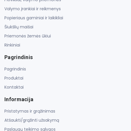
Valymo įrankiai ir reikmenys
Popieriaus gaminiai ir laikikliai
Šiukšlių maišai
Priemonės žemės ūkiui
Rinkiniai
Pagrindinis
Pagrindinis
Produktai
Kontaktai
Informacija
Pristatymas ir grąžinimas
Atšaukti/grąžinti užsakymą
Paslaugų teikimo sąlygos