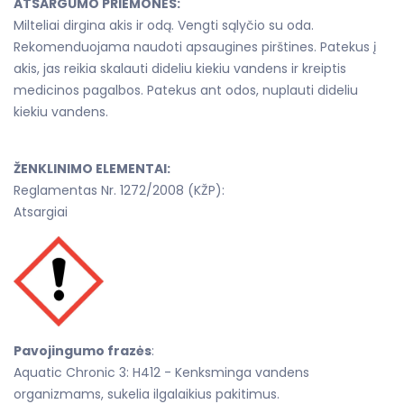
ATSARGUMO PRIEMONĖS:
Milteliai dirgina akis ir odą. Vengti sąlyčio su oda.
Rekomenduojama naudoti apsaugines pirštines. Patekus į
akis, jas reikia skalauti dideliu kiekiu vandens ir kreiptis
medicinos pagalbos. Patekus ant odos, nuplauti dideliu
kiekiu vandens.
ŽENKLINIMO ELEMENTAI:
Reglamentas Nr. 1272/2008 (KŽP):
Atsargiai
Pavojingumo frazės
:
Aquatic Chronic 3: H412 - Kenksminga vandens
organizmams, sukelia ilgalaikius pakitimus.