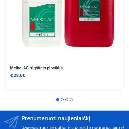
Melko-AC rūgštinis ploviklis
€29,00
Prenumeruoti naujienlaiškį
Užsiregistruokite dabar ir sužinokite naujienas pirmi!