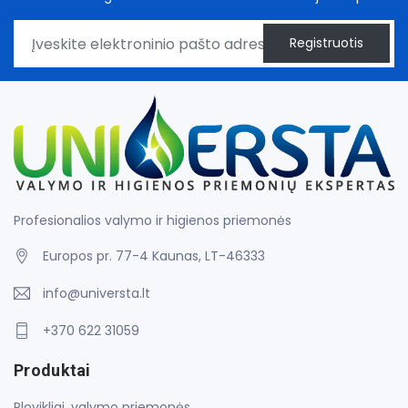
Registruotis
Profesionalios valymo ir higienos priemonės
Europos pr. 77-4 Kaunas, LT-46333
info@universta.lt
+370 622 31059
Produktai
Plovikliai, valymo priemonės