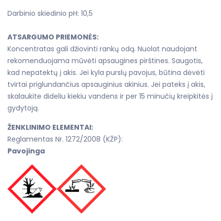
Darbinio skiedinio pH: 10,5
ATSARGUMO PRIEMONĖS:
Koncentratas gali džiovinti rankų odą. Nuolat naudojant
rekomenduojama mūvėti apsaugines pirštines. Saugotis,
kad nepatektų į akis. Jei kyla purslų pavojus, būtina dėvėti
tvirtai priglundančius apsauginius akinius. Jei pateks į akis,
skalaukite dideliu kiekiu vandens ir per 15 minučių kreipkitės į
gydytoją.
ŽENKLINIMO ELEMENTAI:
Reglamentas Nr. 1272/2008 (KŽP):
Pavojinga