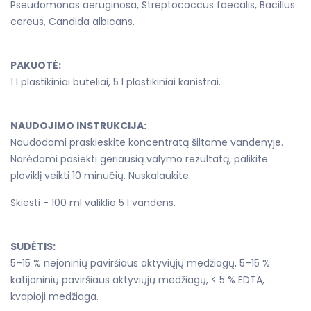
Pseudomonas aeruginosa, Streptococcus faecalis, Bacillus
cereus, Candida albicans.
PAKUOTĖ:
1 l plastikiniai buteliai, 5 l plastikiniai kanistrai.
NAUDOJIMO INSTRUKCIJA:
Naudodami praskieskite koncentratą šiltame vandenyje.
Norėdami pasiekti geriausią valymo rezultatą, palikite
ploviklį veikti 10 minučių. Nuskalaukite.
Skiesti - 100 ml valiklio 5 l vandens.
SUDĖTIS:
5–15 % nejoninių paviršiaus aktyviųjų medžiagų, 5–15 %
katijoninių paviršiaus aktyviųjų medžiagų, < 5 % EDTA,
kvapioji medžiaga.