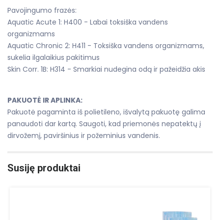
Pavojingumo frazės:
Aquatic Acute 1: H400 - Labai toksiška vandens
organizmams
Aquatic Chronic 2: H411 - Toksiška vandens organizmams,
sukelia ilgalaikius pakitimus
Skin Corr. 1B: H314 - Smarkiai nudegina odą ir pažeidžia akis
PAKUOTĖ IR APLINKA:
Pakuotė pagaminta iš polietileno, išvalytą pakuotę galima
panaudoti dar kartą. Saugoti, kad priemonės nepatektų į
dirvožemį, paviršinius ir požeminius vandenis.
Susiję produktai