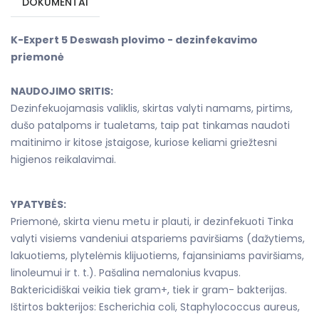
DOKUMENTAI
K-Expert 5 Deswash plovimo - dezinfekavimo
priemonė
NAUDOJIMO SRITIS:
Dezinfekuojamasis valiklis, skirtas valyti namams, pirtims,
dušo patalpoms ir tualetams, taip pat tinkamas naudoti
maitinimo ir kitose įstaigose, kuriose keliami griežtesni
higienos reikalavimai.
YPATYBĖS:
Priemonė, skirta vienu metu ir plauti, ir dezinfekuoti Tinka
valyti visiems vandeniui atspariems paviršiams (dažytiems,
lakuotiems, plytelėmis klijuotiems, fajansiniams paviršiams,
linoleumui ir t. t.). Pašalina nemalonius kvapus.
Baktericidiškai veikia tiek gram+, tiek ir gram- bakterijas.
Ištirtos bakterijos: Escherichia coli, Staphylococcus aureus,