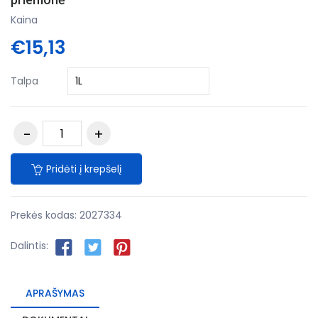
Kaina
€15,13
Talpa
Pridėti į krepšelį
Prekės kodas:
2027334
Dalintis:
APRAŠYMAS