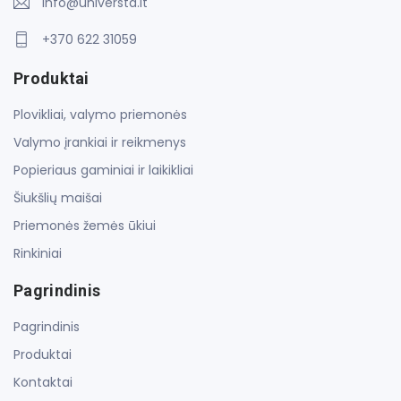
info@universta.lt
+370 622 31059
Produktai
Plovikliai, valymo priemonės
Valymo įrankiai ir reikmenys
Popieriaus gaminiai ir laikikliai
Šiukšlių maišai
Priemonės žemės ūkiui
Rinkiniai
Pagrindinis
Pagrindinis
Produktai
Kontaktai