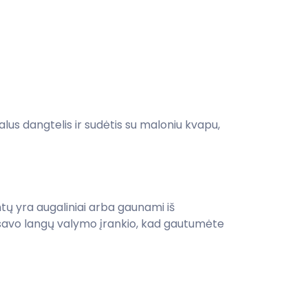
lus dangtelis ir sudėtis su maloniu kvapu,
tų yra augaliniai arba gaunami iš
nt savo langų valymo įrankio, kad gautumėte