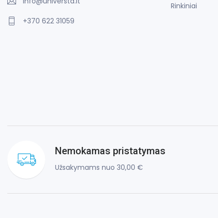
info@universta.lt
Rinkiniai
+370 622 31059
Nemokamas pristatymas
Užsakymams nuo 30,00 €