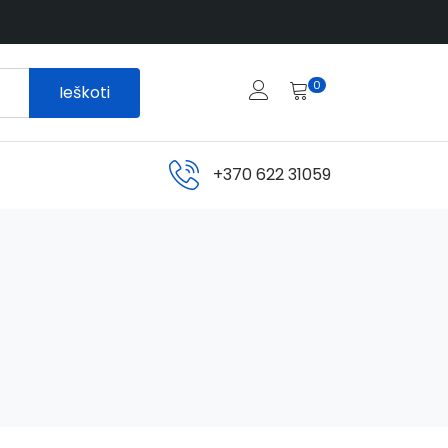
0
Ieškoti
+370 622 31059