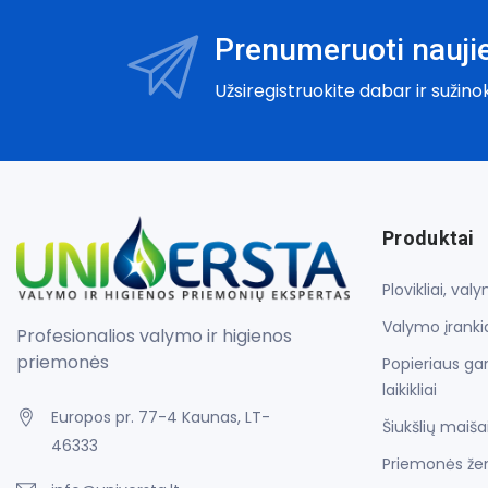
Prenumeruoti naujie
Užsiregistruokite dabar ir sužino
Produktai
Plovikliai, va
Valymo įrankia
Profesionalios valymo ir higienos
priemonės
Popieriaus gam
laikikliai
Europos pr. 77-4 Kaunas, LT-
Šiukšlių maiša
46333
Priemonės že