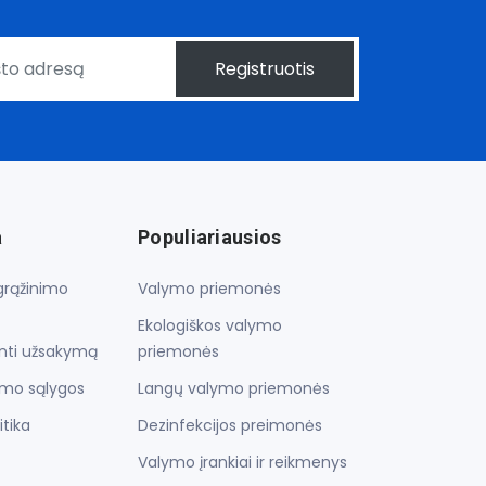
Registruotis
a
Populiariausios
 grąžinimo
Valymo priemonės
Ekologiškos valymo
inti užsakymą
priemonės
imo sąlygos
Langų valymo priemonės
itika
Dezinfekcijos preimonės
Valymo įrankiai ir reikmenys