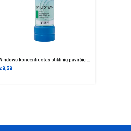
Windows koncentruotas stiklinių paviršių ploviklis
Ekologiškų
€9,59
€18,37
€2