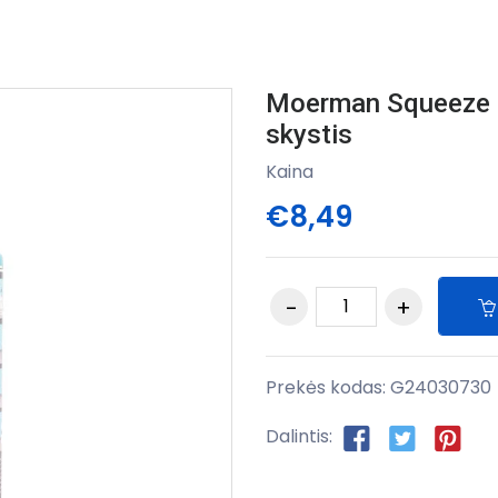
Moerman Squeeze D
skystis
Kaina
€8,49
Prekės kodas:
G24030730
Dalintis: