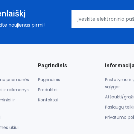
nlaiškį
kite naujienas pirmi!
Pagrindinis
Informacij
lymo priemonės
Pagrindinis
Pristatymo ir
sąlygos
i ir reikmenys
Produktai
Atšaukti/grąž
iniai ir
Kontaktai
Paslaugų teik
i
Privatumo pol
mės ūkiui