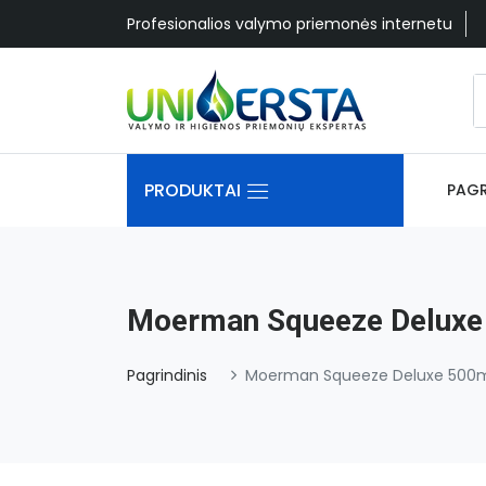
Profesionalios valymo priemonės internetu
PRODUKTAI
PAGR
Moerman Squeeze Deluxe 
Pagrindinis
Moerman Squeeze Deluxe 500ml