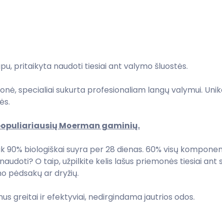
pu, pritaikyta naudoti tiesiai ant valymo šluostės.
ė, specialiai sukurta profesionaliam langų valymui. Unika
tės.
populiariausių Moerman gaminių.
ik 90% biologiškai suyra per 28 dienas. 60% visų komponen
naudoti? O taip, užpilkite kelis lašus priemonės tiesiai a
mo pėdsakų ar dryžių.
s greitai ir efektyviai, nedirgindama jautrios odos.