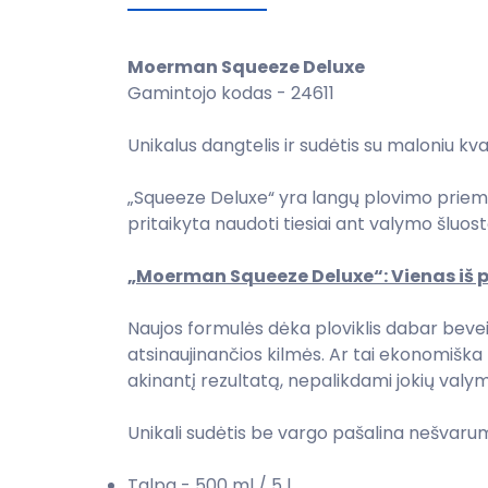
Moerman Squeeze Deluxe
Gamintojo kodas - 24611
Unikalus dangtelis ir sudėtis su maloniu kva
„Squeeze Deluxe“ yra langų plovimo priemon
pritaikyta naudoti tiesiai ant valymo šluos
„Moerman Squeeze Deluxe“: Vienas iš 
Naujos formulės dėka ploviklis dabar beve
atsinaujinančios kilmės. Ar tai ekonomiška 
akinantį rezultatą, nepalikdami jokių valy
Unikali sudėtis be vargo pašalina nešvarumu
Talpa - 500 ml / 5 l