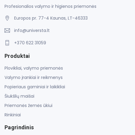
Profesionalios valymo ir higienos priemonės
Europos pr. 77-4 Kaunas, LT-46333
info@universta.lt
+370 622 31059
Produktai
Plovikliai, valymo priemonės
Valymo įrankiai ir reikmenys
Popieriaus gaminiai ir laikikliai
Šiukšlių maišai
Priemonės žemės ūkiui
Rinkiniai
Pagrindinis