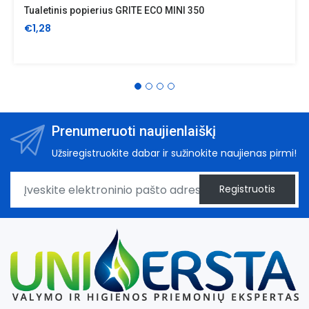
Tualetinis popierius GRITE ECO MINI 350
€1,28
Prenumeruoti naujienlaiškį
Užsiregistruokite dabar ir sužinokite naujienas pirmi!
Registruotis