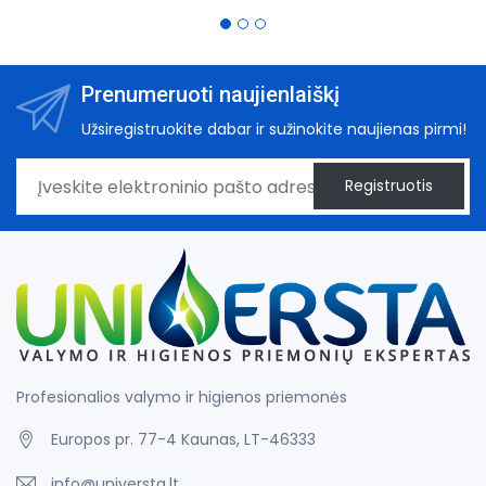
Prenumeruoti naujienlaiškį
Užsiregistruokite dabar ir sužinokite naujienas pirmi!
Registruotis
Profesionalios valymo ir higienos priemonės
Europos pr. 77-4 Kaunas, LT-46333
info@universta.lt