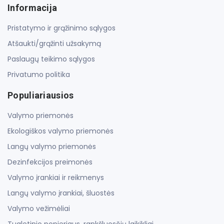
Informacija
Pristatymo ir grąžinimo sąlygos
Atšaukti/grąžinti užsakymą
Paslaugų teikimo sąlygos
Privatumo politika
Populiariausios
Valymo priemonės
Ekologiškos valymo priemonės
Langų valymo priemonės
Dezinfekcijos preimonės
Valymo įrankiai ir reikmenys
Langų valymo įrankiai, šluostės
Valymo vežimėliai
Tualetinio popieriaus, rankšluosčių laikikliai