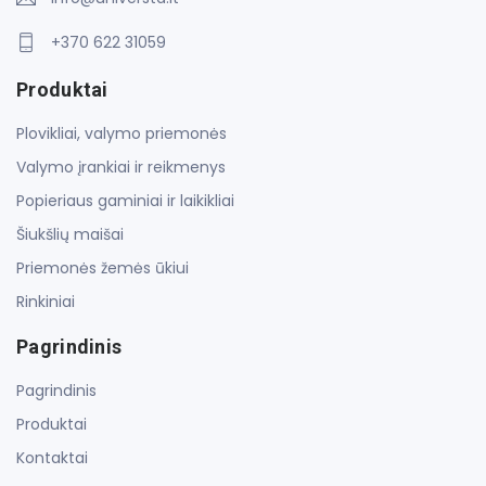
+370 622 31059
Produktai
Plovikliai, valymo priemonės
Valymo įrankiai ir reikmenys
Popieriaus gaminiai ir laikikliai
Šiukšlių maišai
Priemonės žemės ūkiui
Rinkiniai
Pagrindinis
Pagrindinis
Produktai
Kontaktai