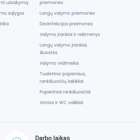
inti užsakymą
priemonės
imo sąlygos
Langų valymo priemonės
itika
Dezinfekcijos preimonės
Valymo įrankiai ir reikmenys
Langų valymo įrankiai,
šluostės
Valymo vežimėliai
Tualetinio popieriaus,
rankšluosčių laikikliai
Popieriniai rankšluosčiai
Vonios ir WC valikliai
Darbo laikas