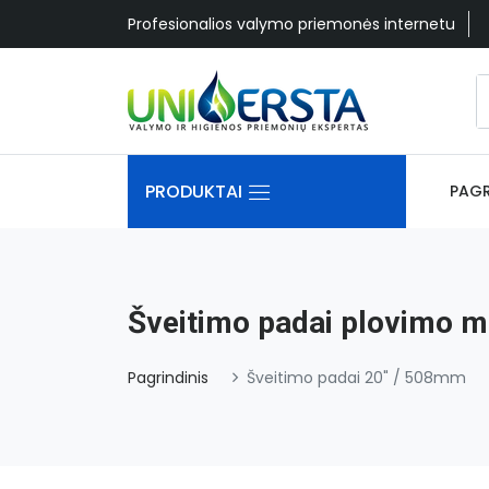
Profesionalios valymo priemonės internetu
PRODUKTAI
PAGR
Šveitimo padai plovimo 
Pagrindinis
Šveitimo padai 20" / 508mm