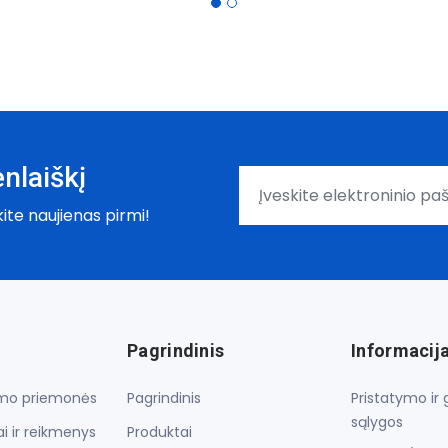
nlaiškį
kite naujienas pirmi!
Pagrindinis
Informacij
lymo priemonės
Pagrindinis
Pristatymo ir
sąlygos
i ir reikmenys
Produktai