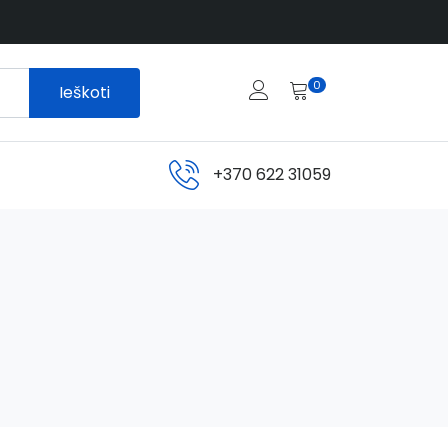
0
Ieškoti
+370 622 31059