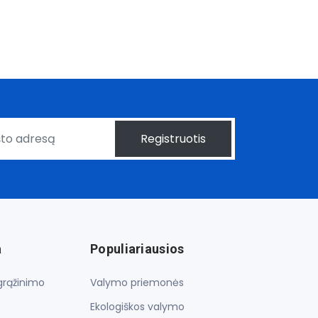
Registruotis
a
Populiariausios
 grąžinimo
Valymo priemonės
Ekologiškos valymo