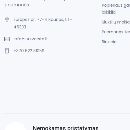
priemonės
Popieriaus gam
laikikliai
Europos pr. 77-4 Kaunas, LT-
Šiukšlių maiša
46333
Priemonės že
info@universta.lt
Rinkiniai
+370 622 31059
Nemokamas pristatymas