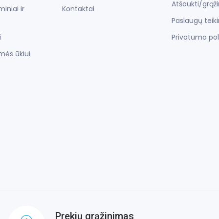
Atšaukti/grąž
iniai ir
Kontaktai
Paslaugų teik
i
Privatumo pol
mės ūkiui
Prekių grąžinimas