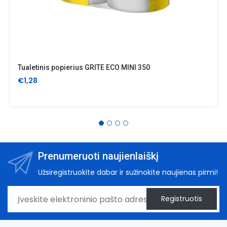
Tualetinis popierius GRITE ECO MINI 350
€1,28
Prenumeruoti naujienlaiškį
Užsiregistruokite dabar ir sužinokite naujienas pirmi!
Registruotis