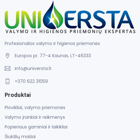
Profesionalios valymo ir higienos priemonės
Europos pr. 77-4 Kaunas, LT-46333
info@universta.lt
+370 622 31059
Produktai
Plovikliai, valymo priemonės
Valymo įrankiai ir reikmenys
Popieriaus gaminiai ir laikikliai
Šiukšlių maišai